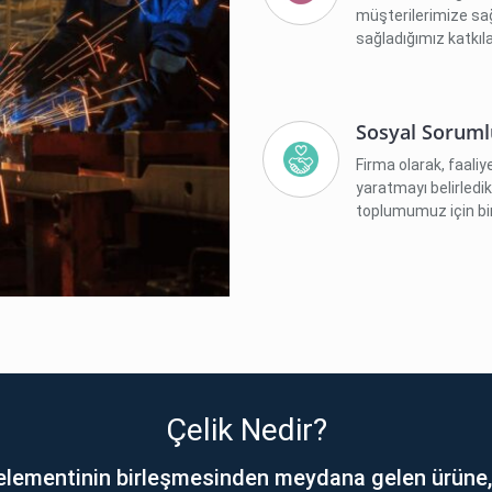
müşterilerimize sa
sağladığımız katkıl
Sosyal Sorumlu
Firma olarak, faal
yaratmayı belirledik
toplumumuz için bi
Çelik Nedir?
 elementinin birleşmesinden meydana gelen ürüne,