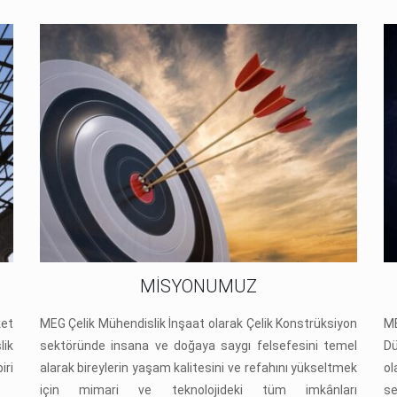
MİSYONUMUZ
ket
MEG Çelik Mühendislik İnşaat olarak Çelik Konstrüksiyon
ME
lik
sektöründe insana ve doğaya saygı felsefesini temel
Dü
iri
alarak bireylerin yaşam kalitesini ve refahını yükseltmek
ol
için mimari ve teknolojideki tüm imkânları
s