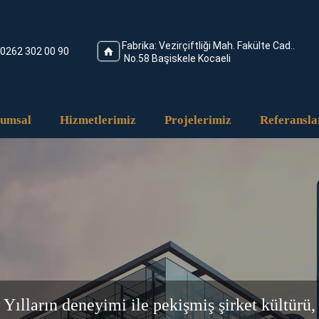
Fabrika: Vezirçiftliği Mah. Fakülte Cad..
0262 302 00 90
No.58 Başiskele Kocaeli
umsal
Hizmetlerimiz
Projelerimiz
Referansla