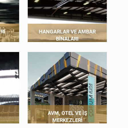
RI
HANGARLAR VE AMBAR
BINALARI
AVM, OTEL VE İŞ
MERKEZLERI