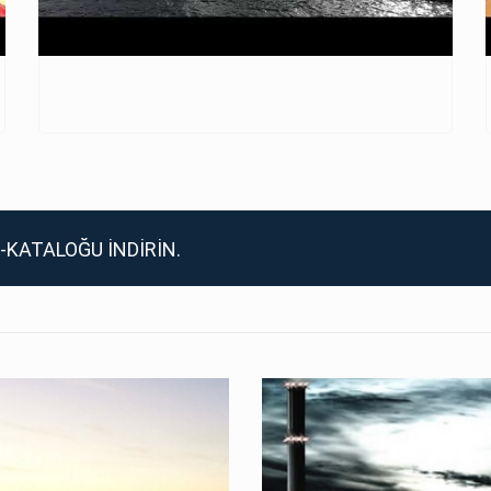
-KATALOĞU İNDİRİN.