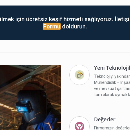
lmek için ücretsiz keşif hizmeti sağlıyoruz. İleti
Formu
doldurun.
Yeni Teknoloji
Teknolojiyi yakında
Mühendislik – İnşaat
ve mevzuat şartları
tam olarak uymakta
Değerler
Firmamızın değerler