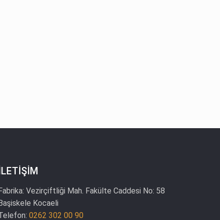
İLETİŞİM
Fabrika:
Vezirçiftliği Mah. Fakülte Caddesi No: 58
Başiskele Kocaeli
Telefon:
0262 302 00 90