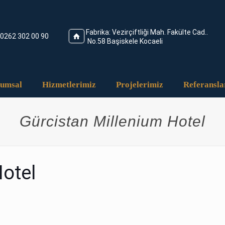
Fabrika: Vezirçiftliği Mah. Fakülte Cad..
0262 302 00 90
No.58 Başiskele Kocaeli
umsal
Hizmetlerimiz
Projelerimiz
Referansla
Gürcistan Millenium Hotel
otel