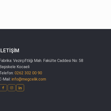
İLETİŞİM
Fabrika:
Vezirçiftliği Mah. Fakülte Caddesi No: 58
Başiskele Kocaeli
Telefon:
0262 302 00 90
E-Mail:
info@megcelik.com